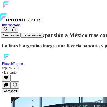
Internacional
Cocos prepara expansión a México tras c
Suscribirse
Iniciar sesión
La fintech argentina integra una licencia bancaria y
FintechExpert
sep 26, 2025
∙ De pago
Compartir