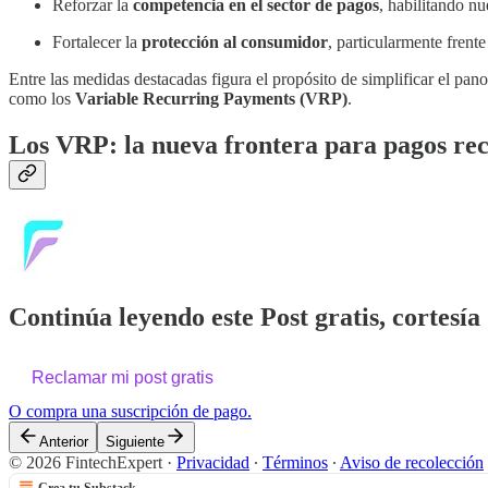
Reforzar la
competencia en el sector de pagos
, habilitando n
Fortalecer la
protección al consumidor
, particularmente frente
Entre las medidas destacadas figura el propósito de simplificar el pan
como los
Variable Recurring Payments (VRP)
.
Los VRP: la nueva frontera para pagos re
Continúa leyendo este Post gratis, cortesía
Reclamar mi post gratis
O compra una suscripción de pago.
Anterior
Siguiente
© 2026 FintechExpert
·
Privacidad
∙
Términos
∙
Aviso de recolección
Crea tu Substack