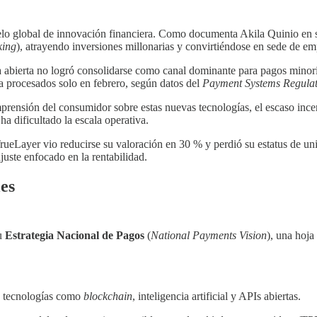
o global de innovación financiera. Como documenta Akila Quinio en s
king
), atrayendo inversiones millonarias y convirtiéndose en sede de 
ca abierta no logró consolidarse como canal dominante para pagos minor
eta procesados solo en febrero, según datos del
Payment Systems Regula
mprensión del consumidor sobre estas nuevas tecnologías, el escaso ince
a dificultado la escala operativa.
. TrueLayer vio reducirse su valoración en 30 % y perdió su estatus d
uste enfocado en la rentabilidad.
les
su
Estrategia Nacional de Pagos
(
National Payments Vision
), una hoja
e tecnologías como
blockchain
, inteligencia artificial y APIs abiertas.