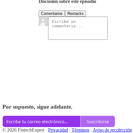
Discusión sobre este episodio
Comentarios
Restacks
Por supuesto, sigue adelante.
Suscribirse
© 2026 FintechExpert
·
Privacidad
∙
Términos
∙
Aviso de recolección