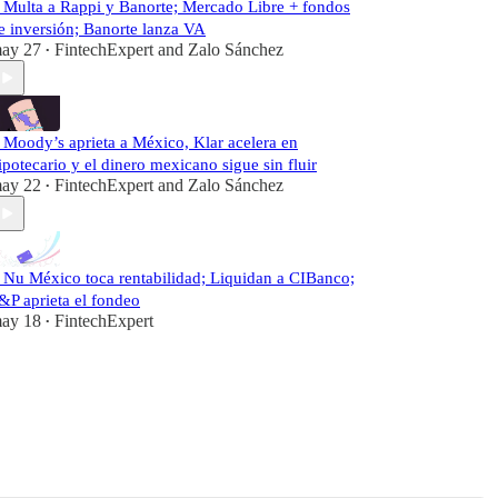
️ Multa a Rappi y Banorte; Mercado Libre + fondos
e inversión; Banorte lanza VA
ay 27
FintechExpert
and
Zalo Sánchez
•
️ Moody’s aprieta a México, Klar acelera en
ipotecario y el dinero mexicano sigue sin fluir
ay 22
FintechExpert
and
Zalo Sánchez
•
️ Nu México toca rentabilidad; Liquidan a CIBanco;
&P aprieta el fondeo
ay 18
FintechExpert
•