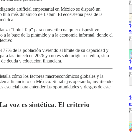
j
eligencia artificial empresarial en México se disparó un
o hub más dinámico de Latam. El ecosistema pasa de la
métrica.

nza “Point Tap” para convertir cualquier dispositivo
5
 a la base de la pirámide y a la economía informal, donde el
j
fectivo.
 77% de la población viviendo al límite de su capacidad y
ara las fintech en 2026 ya no es solo originar crédito, sino
n de deuda y educación financiera.

l
j
detalla cómo los factores macroeconómicos globales y la
sistema financiero en México. Si trabajas operando, invirtiendo
es esencial para entender las oportunidades y riesgos de este

La voz es sintética.
El criterio
m
j