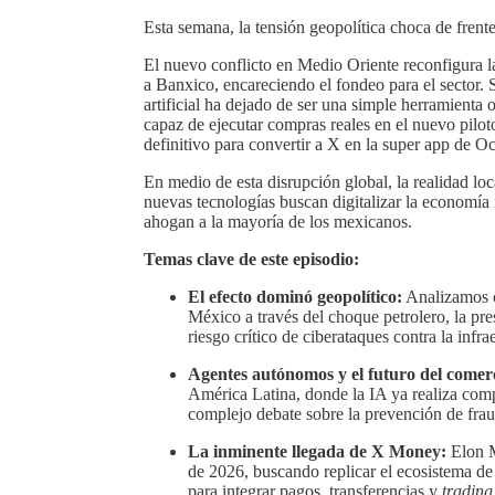
Esta semana, la tensión geopolítica choca de frente
El nuevo conflicto en Medio Oriente reconfigura 
a Banxico, encareciendo el fondeo para el sector. S
artificial ha dejado de ser una simple herramienta 
capaz de ejecutar compras reales en el nuevo pilo
definitivo para convertir a X en la super app de O
En medio de esta disrupción global, la realidad loc
nuevas tecnologías buscan digitalizar la economía 
ahogan a la mayoría de los mexicanos.
Temas clave de este episodio:
El efecto dominó geopolítico:
Analizamos có
México a través del choque petrolero, la pre
riesgo crítico de ciberataques contra la infra
Agentes autónomos y el futuro del comer
América Latina, donde la IA ya realiza comp
complejo debate sobre la prevención de frau
La inminente llegada de X Money:
Elon Mu
de 2026, buscando replicar el ecosistema de
para integrar pagos, transferencias y
trading