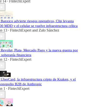
ul 14
FintechExpert
•
️ Banxico advierte riesgos operativos, Clip levanta
00 MDD y el celular se vuelve infraestructura crítica
un 13
FintechExpert
and
Zalo Sánchez
•
️ Revolut, Plata, Mercado Pago y la nueva guerra por
a soberanía financiera
un 12
FintechExpert
•
️ UberCard, la infraestructura cripto de Kraken, y el
onopolio B2B de Anthropic
un 1
FintechExpert
•