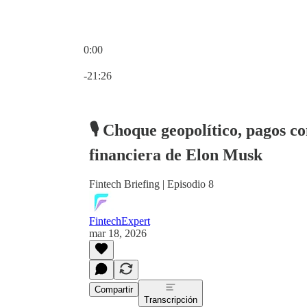
0:00
Hora actual: 0:00 / Tiempo total: -21:26
-21:26
🎙️ Choque geopolítico, pagos 
financiera de Elon Musk
Fintech Briefing | Episodio 8
FintechExpert
mar 18, 2026
Compartir
Transcripción