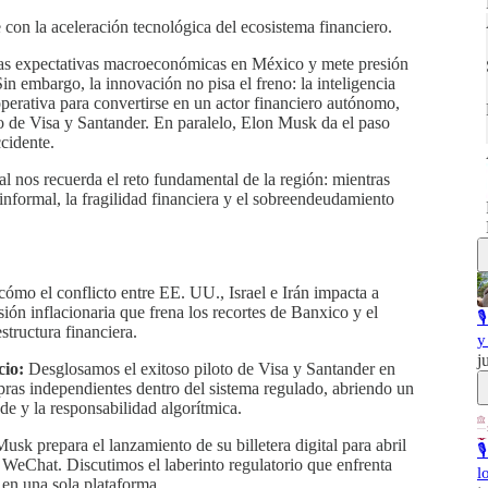
 con la aceleración tecnológica del ecosistema financiero.
las expectativas macroeconómicas en México y mete presión
in embargo, la innovación no pisa el freno: la inteligencia
operativa para convertirse en un actor financiero autónomo,
to de Visa y Santander. En paralelo, Elon Musk da el paso
ccidente.
al nos recuerda el reto fundamental de la región: mientras
informal, la fragilidad financiera y el sobreendeudamiento
mo el conflicto entre EE. UU., Israel e Irán impacta a
sión inflacionaria que frena los recortes de Banxico y el

estructura financiera.
y
j
cio:
Desglosamos el exitoso piloto de Visa y Santander en
ras independientes dentro del sistema regulado, abriendo un
de y la responsabilidad algorítmica.
sk prepara el lanzamiento de su billetera digital para abril

 WeChat. Discutimos el laberinto regulatorio que enfrenta
l
en una sola plataforma.