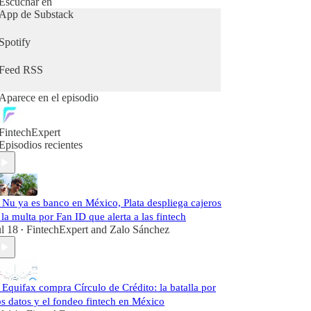
Escuchar en
decisiones en banca, fintech, pagos, tecnología
App de Substack
financiera y regulación.
Spotify
Aquí no se repasan titulares: se interpretan señales,
se identifican patrones y se plantean las preguntas
Feed RSS
que definen la siguiente fase del sistema financiero
digital.
Aparece en el episodio
Este podcast utiliza voces generadas por
inteligencia artificial como medio de narración. El
FintechExpert
análisis, la curaduría de fuentes y la línea editorial
Episodios recientes
forman parte de un proceso editorial estructurado.
️ Nu ya es banco en México, Plata despliega cajeros
 la multa por Fan ID que alerta a las fintech
ul 18
FintechExpert
and
Zalo Sánchez
•
️ Equifax compra Círculo de Crédito: la batalla por
os datos y el fondeo fintech en México