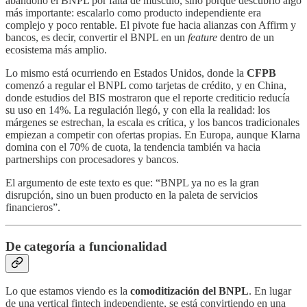
abandonó el BNPL por falta de músculo, sino porque descubrió algo
más importante: escalarlo como producto independiente era
complejo y poco rentable. El pivote fue hacia alianzas con Affirm y
bancos, es decir, convertir el BNPL en un
feature
dentro de un
ecosistema más amplio.
Lo mismo está ocurriendo en Estados Unidos, donde la
CFPB
comenzó a regular el BNPL como tarjetas de crédito, y en China,
donde estudios del BIS mostraron que el reporte crediticio reducía
su uso en 14%. La regulación llegó, y con ella la realidad: los
márgenes se estrechan, la escala es crítica, y los bancos tradicionales
empiezan a competir con ofertas propias. En Europa, aunque Klarna
domina con el 70% de cuota, la tendencia también va hacia
partnerships con procesadores y bancos.
El argumento de este texto es que: “BNPL ya no es la gran
disrupción, sino un buen producto en la paleta de servicios
financieros”.
De categoría a funcionalidad
Lo que estamos viendo es la
comoditización del BNPL
. En lugar
de una vertical fintech independiente, se está convirtiendo en una