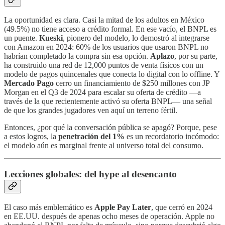
La oportunidad es clara. Casi la mitad de los adultos en México
(49.5%) no tiene acceso a crédito formal. En ese vacío, el BNPL es
un puente.
Kueski
, pionero del modelo, lo demostró al integrarse
con Amazon en 2024: 60% de los usuarios que usaron BNPL no
habrían completado la compra sin esa opción.
Aplazo
, por su parte,
ha construido una red de 12,000 puntos de venta físicos con un
modelo de pagos quincenales que conecta lo digital con lo offline. Y
Mercado Pago
cerro un financiamiento de $250 millones con JP
Morgan en el Q3 de 2024 para escalar su oferta de crédito —a
través de la que recientemente activó su oferta BNPL— una señal
de que los grandes jugadores ven aquí un terreno fértil.
Entonces, ¿por qué la conversación pública se apagó? Porque, pese
a estos logros, la
penetración del 1%
es un recordatorio incómodo:
el modelo aún es marginal frente al universo total del consumo.
Lecciones globales: del hype al desencanto
El caso más emblemático es
Apple Pay Later
, que cerró en 2024
en EE.UU. después de apenas ocho meses de operación. Apple no