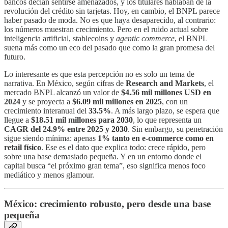
bancos decían sentirse amenazados, y los titulares hablaban de la
revolución del crédito sin tarjetas. Hoy, en cambio, el BNPL parece
haber pasado de moda. No es que haya desaparecido, al contrario:
los números muestran crecimiento. Pero en el ruido actual sobre
inteligencia artificial, stablecoins y
agentic commerce
, el BNPL
suena más como un eco del pasado que como la gran promesa del
futuro.
Lo interesante es que esta percepción no es solo un tema de
narrativa. En México, según cifras de
Research and Markets
, el
mercado BNPL alcanzó un valor de
$4.56 mil millones USD en
2024
y se proyecta a
$6.09 mil millones en 2025
, con un
crecimiento interanual del
33.5%
. A más largo plazo, se espera que
llegue a
$18.51 mil millones para 2030
, lo que representa un
CAGR del 24.9% entre 2025 y 2030
. Sin embargo, su penetración
sigue siendo mínima: apenas
1% tanto en e-commerce como en
retail físico
. Ese es el dato que explica todo: crece rápido, pero
sobre una base demasiado pequeña. Y en un entorno donde el
capital busca “el próximo gran tema”, eso significa menos foco
mediático y menos glamour.
México: crecimiento robusto, pero desde una base
pequeña