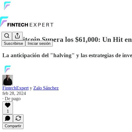
📈🚀 Bitcoin Supera los $61,000: Un Hit 
Suscribirse
Iniciar sesión
La anticipación del "halving" y las estrategias de inv
FintechExpert
y
Zalo Sánchez
feb 28, 2024
∙ De pago
1
Compartir