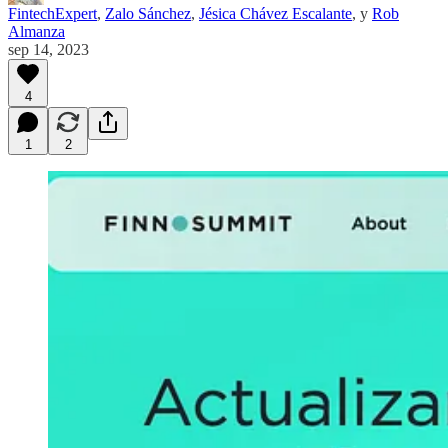
FintechExpert
,
Zalo Sánchez
,
Jésica Chávez Escalante
, y
Rob
Almanza
sep 14, 2023
4
1
2